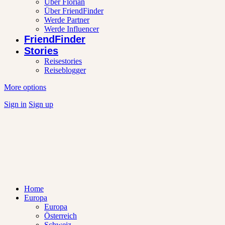
Über Florian
Über FriendFinder
Werde Partner
Werde Influencer
FriendFinder
Stories
Reisestories
Reiseblogger
More options
Sign in
Sign up
Home
Europa
Europa
Österreich
Schweiz