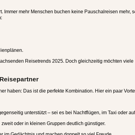
dert. Immer mehr Menschen buchen keine Pauschalreisen mehr, so
:
lienplänen.
 wachsenden Reisetrends 2025.
Doch gleichzeitig möchten viele 
 Reisepartner
er haben: Das ist die perfekte Kombination. Hier ein paar Vortei
enseitig unterstützt – sei es bei Nachtflügen, im Taxi oder a
zweit oder in kleinen Gruppen deutlich günstiger.
er im Gedächtnis und machen doppelt so viel Freude.