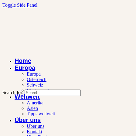
Toggle Side Panel
Home
Europa
Europa
Österreich
Schweiz
Wintersport
Search for:
Weltweit
Amerika
Asien
Tipps weltweit
Über uns
Über uns
Kontakt