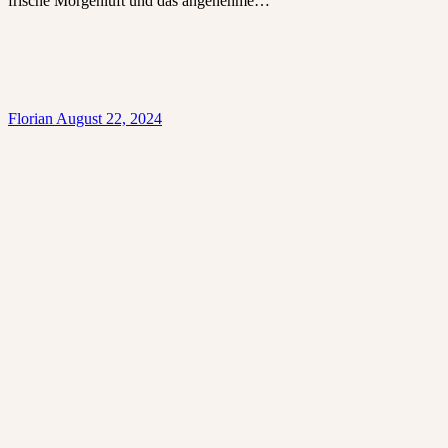
frische Morgenluft und das angenehme…
Florian
August 22, 2024