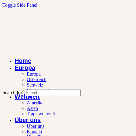
Toggle Side Panel
Home
Europa
Europa
Österreich
Schweiz
Wintersport
Search for:
Weltweit
Amerika
Asien
Tipps weltweit
Über uns
Über uns
Kontakt