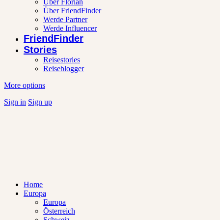
Über Florian
Über FriendFinder
Werde Partner
Werde Influencer
FriendFinder
Stories
Reisestories
Reiseblogger
More options
Sign in
Sign up
Home
Europa
Europa
Österreich
Schweiz