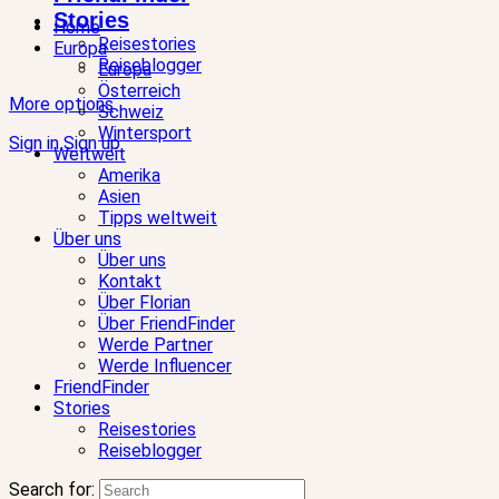
Stories
Home
Reisestories
Europa
Reiseblogger
Europa
Österreich
More options
Schweiz
Wintersport
Sign in
Sign up
Weltweit
Amerika
Asien
Tipps weltweit
Über uns
Über uns
Kontakt
Über Florian
Über FriendFinder
Werde Partner
Werde Influencer
FriendFinder
Stories
Reisestories
Reiseblogger
Search for: