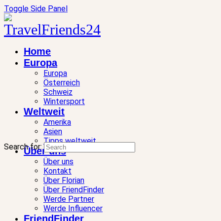
Toggle Side Panel
Home
Europa
Europa
Österreich
Schweiz
Wintersport
Weltweit
Amerika
Asien
Tipps weltweit
Search for:
Über uns
Über uns
Kontakt
Über Florian
Über FriendFinder
Werde Partner
Werde Influencer
FriendFinder