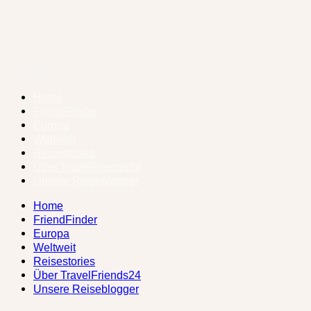
Links
Home
FriendFinder
Europa
Weltweit
Reisestories
Über TravelFriends24
Unsere Reiseblogger
Home
FriendFinder
Europa
Weltweit
Reisestories
Über TravelFriends24
Unsere Reiseblogger