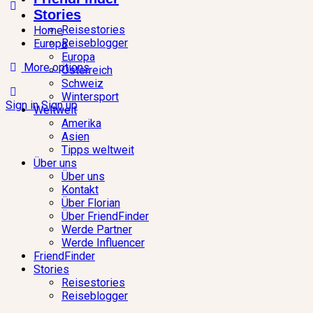
Stories
Reisestories
Home
Reiseblogger
Europa
Europa
More options
Österreich
Schweiz
Wintersport
Sign in
Sign up
Weltweit
Amerika
Asien
Tipps weltweit
Über uns
Über uns
Kontakt
Über Florian
Über FriendFinder
Werde Partner
Werde Influencer
FriendFinder
Stories
Reisestories
Reiseblogger