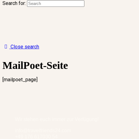
Search for:
Close search
MailPoet-Seite
[mailpoet_page]
Wir stehen euch immer zur Verfügung!
info@travelfriends24.com
+49 176 617030 54