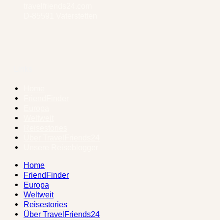
travelfriends24.com
D-85591 Vaterstetten
Links
Home
FriendFinder
Europa
Weltweit
Reisestories
Über TravelFriends24
Unsere Reiseblogger
Home
FriendFinder
Europa
Weltweit
Reisestories
Über TravelFriends24