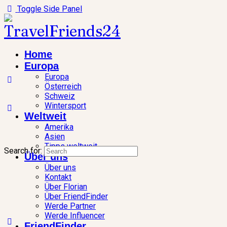
Toggle Side Panel
Home
Europa
Europa
Österreich
Schweiz
Wintersport
Weltweit
Amerika
Asien
Tipps weltweit
Search for:
Über uns
Über uns
Kontakt
Über Florian
Über FriendFinder
Werde Partner
Werde Influencer
FriendFinder